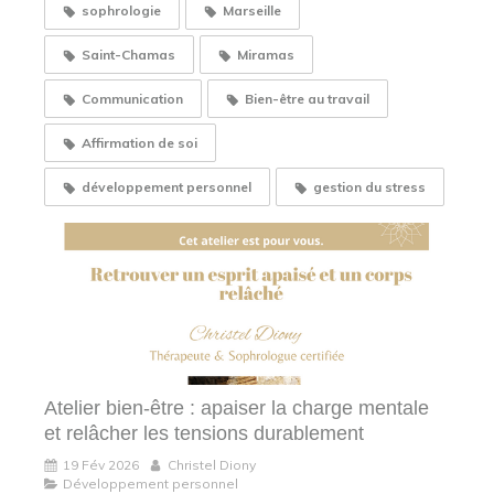
sophrologie
Marseille
Saint-Chamas
Miramas
Communication
Bien-être au travail
Affirmation de soi
développement personnel
gestion du stress
Atelier bien-être : apaiser la charge mentale
et relâcher les tensions durablement
19 Fév 2026
Christel Diony
Développement personnel