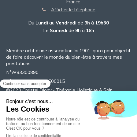
France
Afficher le téléphone
Du
Lundi
au
Vendredi
de
9h
à
19h30
Le
Samedi
de
9h
à
18h
Membre actif d’une association loi 1901, qui a pour objectif
de faire découvrir le monde du bien-être à travers mes
prestations.
N°W83300890
N°SIRET 98527718500015
©2023 Christel Diony - Thérapie Holistique & Soin
énergétique
Plan du site
Mentions légales