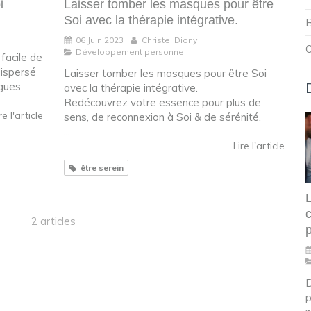
i
Laisser tomber les masques pour être
Soi avec la thérapie intégrative.
B
06 Juin 2023
Christel Diony
O
Développement personnel
 facile de
dispersé
Laisser tomber les masques pour être Soi
agues
avec la thérapie intégrative.
Redécouvrez votre essence pour plus de
re l'article
sens, de reconnexion à Soi & de sérénité.
...
Lire l'article
être serein
c
2 articles
D
p