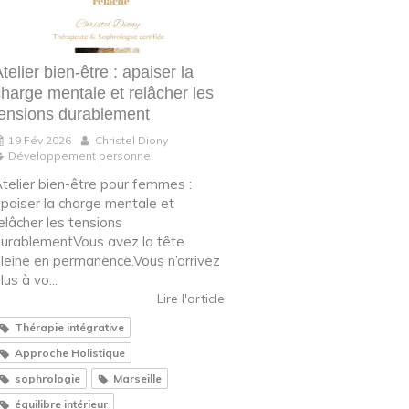
telier bien-être : apaiser la
charge mentale et relâcher les
tensions durablement
19 Fév 2026
Christel Diony
Développement personnel
telier bien-être pour femmes :
paiser la charge mentale et
elâcher les tensions
urablementVous avez la tête
leine en permanence.Vous n’arrivez
lus à vo...
Lire l'article
Thérapie intégrative
Approche Holistique
sophrologie
Marseille
équilibre intérieur