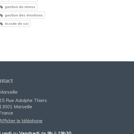
gestion du stress
gestion des émotions
écoute de soi
ntact
Marseille
25 Rue Adolphe Thiers
13001
Marseille
France
Afficher le téléphone
Lundi
au
Vendredi
de
9h
à
19h30