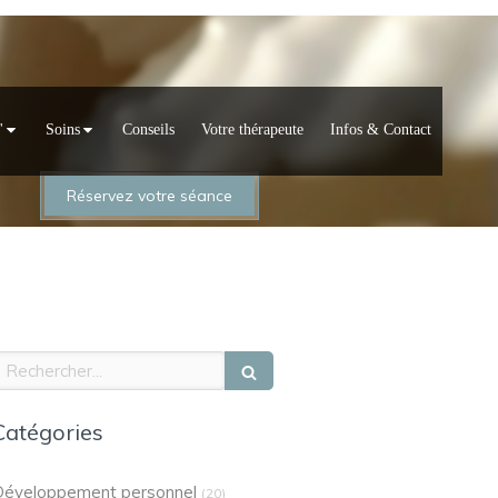
'
Soins
Conseils
Votre thérapeute
Infos & Contact
Réservez votre séance
echercher
Catégories
Développement personnel
(20)