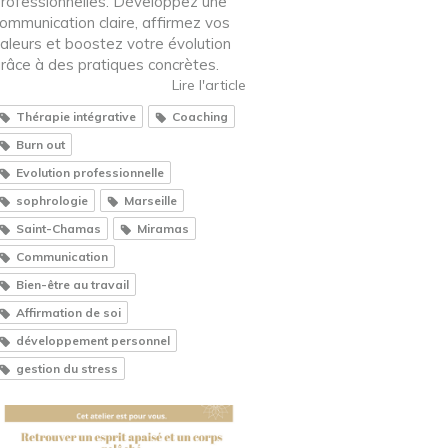
rofessionnelles. Développez une
ommunication claire, affirmez vos
aleurs et boostez votre évolution
râce à des pratiques concrètes.
Lire l'article
Thérapie intégrative
Coaching
Burn out
Evolution professionnelle
sophrologie
Marseille
Saint-Chamas
Miramas
Communication
Bien-être au travail
Affirmation de soi
développement personnel
gestion du stress