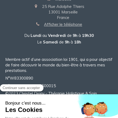
25 Rue Adolphe Thiers
13001
Marseille
France
Afficher le téléphone
Du
Lundi
au
Vendredi
de
9h
à
19h30
Le
Samedi
de
9h
à
18h
Membre actif d’une association loi 1901, qui a pour objectif
de faire découvrir le monde du bien-être à travers mes
prestations.
N°W83300890
N°SIRET 98527718500015
©2023 Christel Diony - Thérapie Holistique & Soin
énergétique
Plan du site