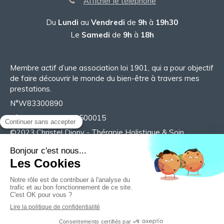
Afficher le téléphone
Du
Lundi
au
Vendredi
de
9h
à
19h30
Le
Samedi
de
9h
à
18h
Membre actif d’une association loi 1901, qui a pour objectif
de faire découvrir le monde du bien-être à travers mes
prestations.
N°W83300890
N°SIRET 98527718500015
©2023 Christel Diony - Thérapie Holistique & Soin
énergétique
Plan du site
Mentions légales
Création et référencement du site par Simplébo