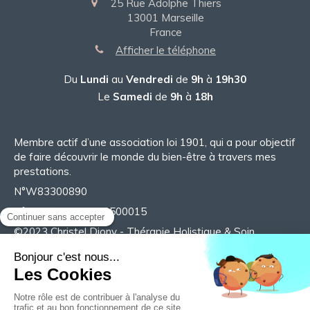
25 Rue Adolphe Thiers
13001
Marseille
France
Afficher le téléphone
Du
Lundi
au
Vendredi
de
9h
à
19h30
Le
Samedi
de
9h
à
18h
Membre actif d’une association loi 1901, qui a pour objectif
de faire découvrir le monde du bien-être à travers mes
prestations.
N°W83300890
N°SIRET 98527718500015
©2023 Christel Diony - Thérapie Holistique & Soin
énergétique
Plan du site